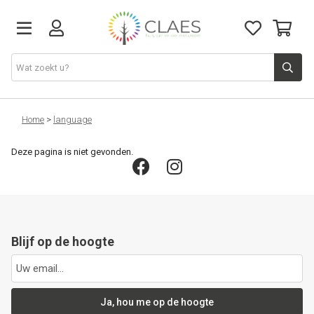
Boeketten
Home
>
language
Deze pagina is niet gevonden.
Orchideeën
Cadeaumanden
Cadeaubon
Blijf op de hoogte
Ja, hou me op de hoogte